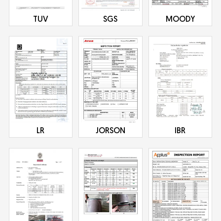
TUV
SGS
MOODY
LR
JORSON
IBR