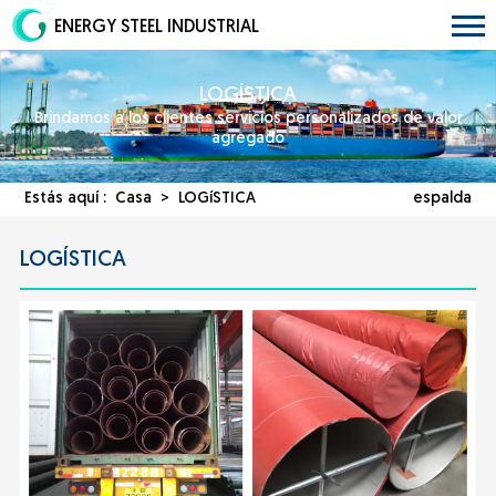
ENERGY STEEL INDUSTRIAL
LOGÍSTICA
Brindamos a los clientes servicios personalizados de valor
agregado
Estás aquí :
Casa
>
LOGíSTICA
espalda
LOGÍSTICA