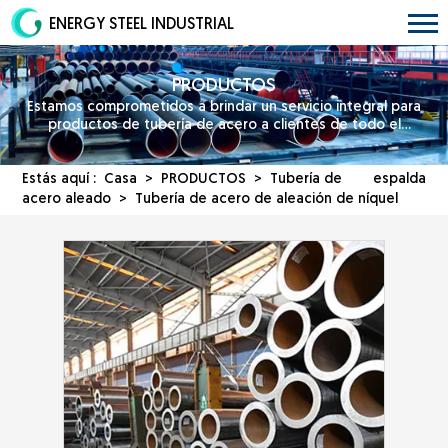
ENERGY STEEL INDUSTRIAL
PRODUCTOS
Estamos comprometidos a brindar un servicio integral para
productos de tubería de acero a clientes de todo el
mundo.
Estás aquí :
Casa
>
PRODUCTOS
>
Tubería de
espalda
acero aleado
> Tubería de acero de aleación de níquel