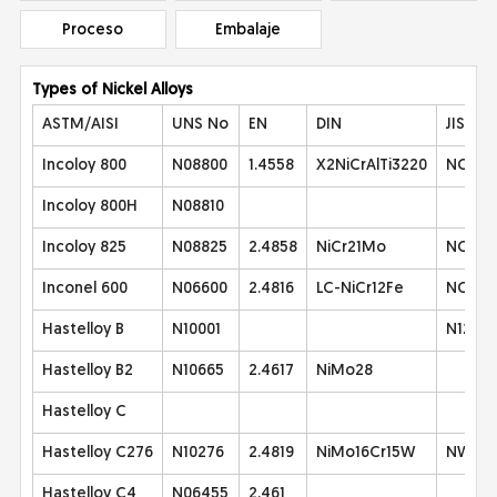
Proceso
Embalaje
Types of Nickel Alloys
ASTM/AISI
UNS No
EN
DIN
JIS
Incoloy 800
N08800
1.4558
X2NiCrAlTi3220
NCF2B
Incoloy 800H
N08810
Incoloy 825
N08825
2.4858
NiCr21Mo
NCF82
Inconel 600
N06600
2.4816
LC-NiCr12Fe
NCF1B
Hastelloy B
N10001
N12MV
Hastelloy B2
N10665
2.4617
NiMo28
Hastelloy C
Hastelloy C276
N10276
2.4819
NiMo16Cr15W
NW 02
Hastelloy C4
N06455
2.461