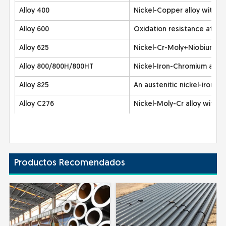
Alloy 400
Nickel-Copper alloy with hi
Alloy 600
Oxidation resistance at hi
Alloy 625
Nickel-Cr-Moly+Niobium to 
Alloy 800/800H/800HT
Nickel-Iron-Chromium alloy
Alloy 825
An austenitic nickel-iron-c
Alloy C276
Nickel-Moly-Cr alloy with 
Productos Recomendados