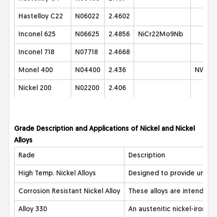
Hastelloy C22
N06022
2.4602
Inconel 625
N06625
2.4856
NiCr22Mo9Nb
Inconel 718
N07718
2.4668
Monel 400
N04400
2.436
NW 44
Nickel 200
N02200
2.406
Grade Description and Applications of Nickel and Nickel
Alloys
Rade
Description
High Temp. Nickel Alloys
Designed to provide unique 
Corrosion Resistant Nickel Alloy
These alloys are intended f
Alloy 330
An austenitic nickel-iron-