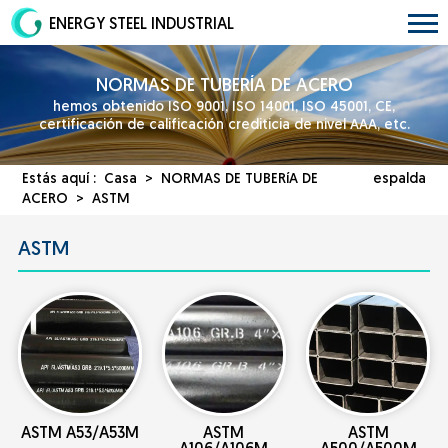
ENERGY STEEL INDUSTRIAL
NORMAS DE TUBERÍA DE ACERO
hemos obtenido ISO 9001, ISO 14001, ISO 45001, CE,
certificación de calificación crediticia de nivel AAA, etc.
Estás aquí :
Casa
>
NORMAS DE TUBERíA DE
espalda
ACERO
>
ASTM
ASTM
ASTM A53/A53M
ASTM
ASTM