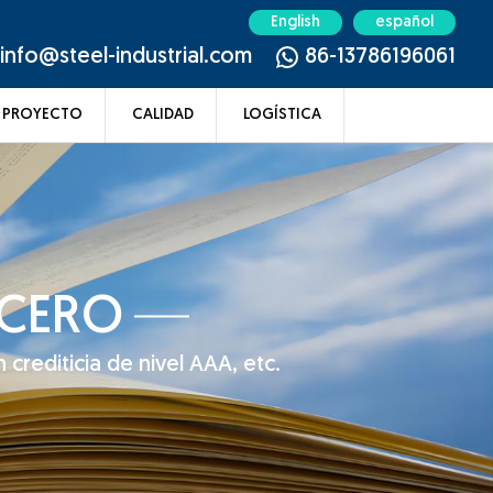
English
español
info@steel-industrial.com
86-13786196061
PROYECTO
CALIDAD
LOGÍSTICA
ACERO
 crediticia de nivel AAA, etc.