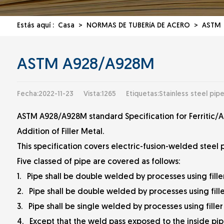
Estás aquí :
Casa
>
NORMAS DE TUBERíA DE ACERO
>
ASTM
ASTM A928/A928M
Fecha:2022-11-23
Vista:1265
Etiquetas:Stainless steel pipe
ASTM A928/A928M standard Specification for Ferritic/Aus
Addition of Filler Metal.
This specification covers electric-fusion-welded steel p
Five classed of pipe are covered as follows:
1. Pipe shall be double welded by processes using fille
2. Pipe shall be double welded by processes using fille
3. Pipe shall be single welded by processes using fille
4. Except that the weld pass exposed to the inside pipe