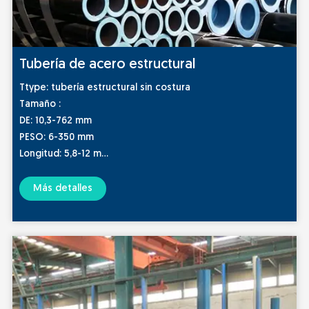
Tubería de acero estructural
Ttype: tubería estructural sin costura
Tamaño :
DE: 10,3-762 mm
PESO: 6-350 mm
Longitud: 5,8-12 m
Estándar y grado: ASTM A53/ASTM A519/ASTM A500/ASTM
A252/JISG3441/EN10210/EN10297/DIN1629
Más detalles
Embalaje: paquete o a granel, caja de madera u otro
embalaje apto para el mar o según los requisitos del
cliente