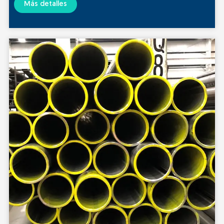
Estándar y Grado:ASTM A333 GR.3 GR.6 GR.9 GR.11
Más detalles
Extremos: extremos cuadrados/extremos lisos (corte
recto, corte de sierra, corte con soplete), extremos
biselados/roscados
Uso: Aplicar a niveles de -45c~-195c de tuberías de
recipientes a presión de baja temperatura y tubos de
acero sin costura para tuberías de intercambiadores de
calor.