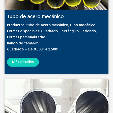
Tubo de acero mecánico
Productos: tubo de acero mecánico, tubo mecánico
Formas disponibles: Cuadrado, Rectángulo, Redondo,
Formas personalizadas
Rango de tamaño:
Cuadrado – De 0.500” a 2.500”
Rectángulo – De 1.000” x 0.500” a 4.000” x 2.000”
Redondo – Desde 0.125” OD hasta 26.000” OD
Más detalles
Estándar y grado:ASTM A511/ASTM A512/ASTM A513/ASTM
A519