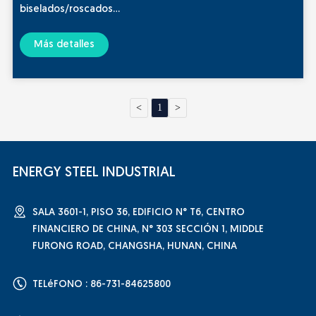
biselados/roscados
Recubrimiento: Recubrimiento 3PE; Recubrimiento 3PP;
Recubrimiento FBE; Recubrimiento epoxi; Pintura especial
Más detalles
Uso: Para transportar gas, agua y aceite en las industrias
del petróleo o del gas natural
<
1
>
ENERGY STEEL INDUSTRIAL
SALA 3601-1, PISO 36, EDIFICIO N° T6, CENTRO
FINANCIERO DE CHINA, N° 303 SECCIÓN 1, MIDDLE
FURONG ROAD, CHANGSHA, HUNAN, CHINA
TELéFONO : 86-731-84625800