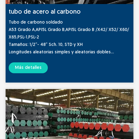
tubo de acero al carbono
Tubo de carbono soldado
A53 Grado A,API5L Grado B,API5L Grado B /X42/ X52/ X60/
X65,PSL-1,PSL-2
Tamaños: 1/2”- 48” Sch. 10, STD y XH
Longitudes aleatorias simples y aleatorias dobles
Tubería de carbono sin costura
ASTM A 53 Grado B,ASTM A 106 Grado B/C,API5L Grado
Más detalles
B,API5L Grado B/ X42/ X52/ X60/ X65,ASTM A333 Grado
1/6,ASME,NACE MRO175
Tamaños 1/8”- 26” Longitudes aleatorias simples y
aleatorias dobles
Horarios Sch. 20 - Hasta XXH, con XXXH en 2-1/2” y 3”