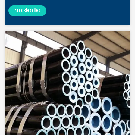
DE: 6 mm-273 mm
PESO: 0,5 mm - 60 mm
Más detalles
LONGITUD: 5,8/6/11,8/12m
Estándar de tubería:
EN 10305 ASTM A106-2006 BS 1139
DIN 2391 DIN 2445
Tratamiento térmico: NBK(+N) GBK(+A) BK(+C) BKW(+LC)
BKS(+SR)