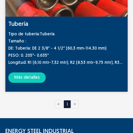
Tubería
Tipo de tubería:Tubería
Tamaño :
DE: Tubería: DE 2 3/8" - 4 1/2" (60,3 mm-114,30 mm)
PESO: 0. 205"- 0.635"
Longitud: R1 (6,10 mtr-7,32 mtr), R2 (8,53 mtr-9,75 mtr), R3
(11,58 -12,80 mtr)
Conexión: NUE, EUE.
Más detalles
Estándar y grado:API 5CT, SY/T 6194, BS EN ISO 11960, NF
M87-207, JIS G3439, IS:4270, H-40, J55, K-55, N-80, N80Q,
C-75, L -80, C-90, T-95, P110, Q-125
<
1
>
Superficie: pintura negra, pintura a base de agua a prueba
de corrosión;
Embalaje: empaquetado o a granel, embalaje apto para el
mar o según los requisitos del cliente
ENERGY STEEL INDUSTRIAL