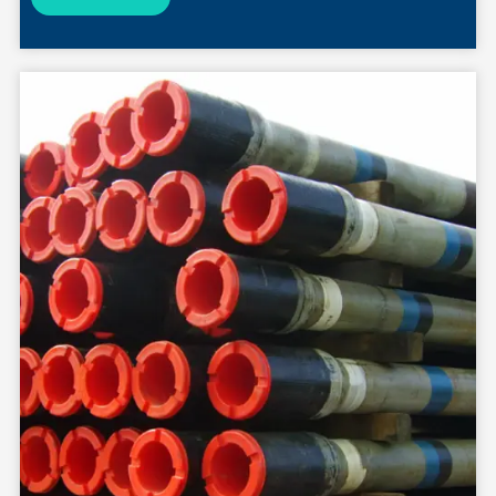
Estándar de tubería:
API 5CT y 5B PSL1/PSL2 J55,K55,N80-1,N80-Q,
API 5CT y 5B L80-1,C90, C95,T95, P110, Q125
Superficie: Fosfatación entera o fosfatación interior y
revestimiento exterior
Subproceso: NUE, EUE,STC, LTC, BTC, XC, or as customer's
requirements.
Servicio Especial: Servicio Dulce, Servicio Agrio, Anti-H2S,
NACE MR0175/ISO15156
Embalaje: En caja de cartón, caja de madera, palet de
madera o requisito del cliente