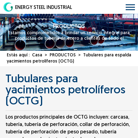
ENERGY STEEL INDUSTRIAL
PRODUCTOS
Estamos comprometidos a brindar un servicio integral para
productos de tubería de acero a clientes de todo el
mundo.
Estás aquí :
Casa
>
PRODUCTOS
>
Tubulares para
espalda
yacimientos petrolíferos (OCTG)
Tubulares para
yacimientos petrolíferos
(OCTG)
Los productos principales de OCTG incluyen: carcasa,
tubería, tubería de perforación, collar de perforación,
tubería de perforación de peso pesado, tubería