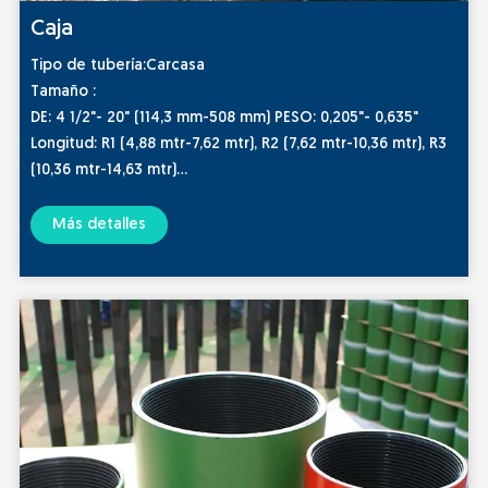
Caja
Tipo de tubería:Carcasa
Tamaño :
DE: 4 1/2"- 20" (114,3 mm-508 mm) PESO: 0,205"- 0,635"
Longitud: R1 (4,88 mtr-7,62 mtr), R2 (7,62 mtr-10,36 mtr), R3
(10,36 mtr-14,63 mtr)
Conexión: LTC, STC, BTC.or as customer's requirements.
Estándar y grado:API 5CT, SY/T 6194, BS EN ISO 11960, NF
Más detalles
M87-207, JIS G3439, IS:4270, H-40, J55, K-55, N-80, N80Q,
C-75, L -80, C-90, T-95, P110, Q-125
Superficie: pintura negra, pintura a base de agua a prueba
de corrosión;
Embalaje: empaquetado o a granel, embalaje apto para el
mar o según los requisitos del cliente
Uso: Tubo para transportar gas, agua y aceite en
industrias de gas natural, etc.