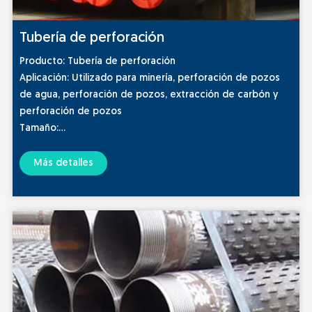
Tubería de perforación
Producto: Tubería de perforación
Aplicación: Utilizado para minería, perforación de pozos
de agua, perforación de pozos, extracción de carbón y
perforación de pozos
Tamaño:
DE: 2-3/8" a 7-5/8"
PESO: 6,45-12,7 mm
Más detalles
LONGITUD: R1, R2, R3
Estándar de tubería: API 5DP E75, X95, G105, S135
Estilo molesto: IU, UE, IEU
Conexión: NC26, NC31, NC38, NC40, NC46, NC50, 5 1/2FH.6
5/8FH.
Recubrimiento interno: TK34,TC2000, Arnco 100XT, 200XT,
300XT