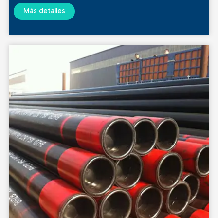
Especificación de ranuras y agujeros: según lo requiera el
Más detalles
cliente
Estándar y grado: API, API5CT
J55/K55/N80/C75/L80/C90/T95/Q125
Tipo de proceso: Sin costura (SMLS), Resistencia eléctrica
soldada (ERW)
Extremo: liso, biselado, corte cuadrado, con conexión
LTCISTC/BTC
Superficie: anticorrosión y pintura al agua.
Embalaje: tapas de protección en ambos extremos, papel
impermeable envuelto