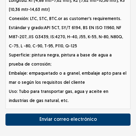
Longitud: R1 (4,88 mtr-7,62 mtr), R2 (7,62 mtr-10,36 mtr), R3
(10,36 mtr-14,63 mtr)
Conexión: LTC, STC, BTC.or as customer's requirements.
Estándar y grado:API 5CT, SY/T 6194, BS EN ISO 11960, NF
M87-207, JIS G3439, IS:4270, H-40, J55, K-55, N-80, N80Q,
C-75, L -80, C-90, T-95, P110, Q-125
Superficie: pintura negra, pintura a base de agua a
prueba de corrosión;
Embalaje: empaquetado o a granel, embalaje apto para el
mar o según los requisitos del cliente
Uso: Tubo para transportar gas, agua y aceite en
industrias de gas natural, etc.
Enviar correo electrónico