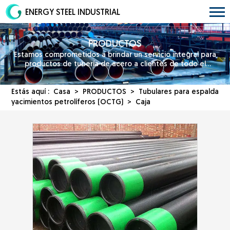
ENERGY STEEL INDUSTRIAL
PRODUCTOS
Estamos comprometidos a brindar un servicio integral para
productos de tubería de acero a clientes de todo el
mundo.
Estás aquí :
Casa
>
PRODUCTOS
>
Tubulares para
espalda
yacimientos petrolíferos (OCTG)
> Caja