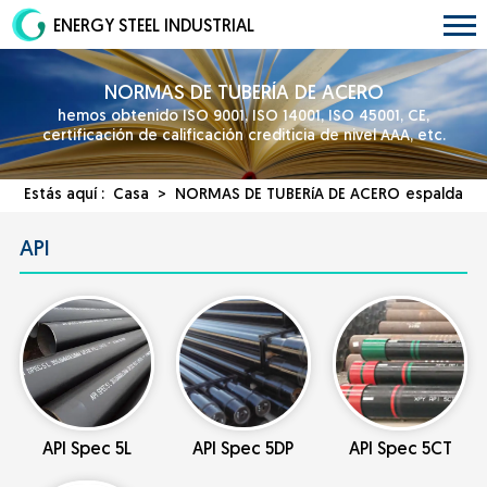
ENERGY STEEL INDUSTRIAL
NORMAS DE TUBERÍA DE ACERO
hemos obtenido ISO 9001, ISO 14001, ISO 45001, CE,
certificación de calificación crediticia de nivel AAA, etc.
Estás aquí :
Casa
>
NORMAS DE TUBERíA DE ACERO
espalda
API
API Spec 5L
API Spec 5DP
API Spec 5CT