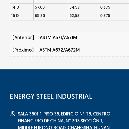
14 D
57.00
54.57
0.375
16 D
65,30
62,58
0.375
【Anterior】 :
ASTM A571/A571M
【Próximo】 :
ASTM A672/A672M
ENERGY STEEL INDUSTRIAL
SALA 3601-1, PISO 36, EDIFICIO N° T6, CENTRO
FINANCIERO DE CHINA, N° 303 SECCIÓN 1,
MIDDLE FURONG ROAD, CHANGSHA, HUNAN,