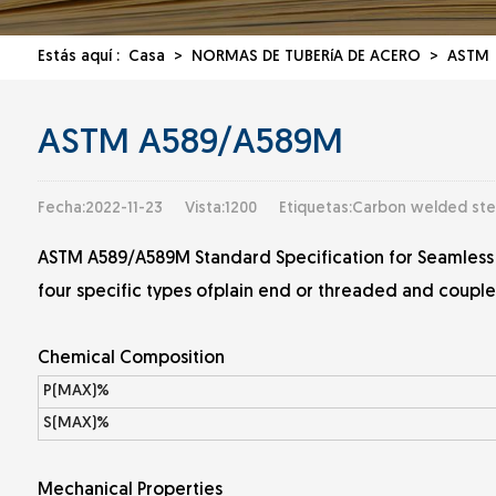
Estás aquí :
Casa
>
NORMAS DE TUBERíA DE ACERO
>
ASTM
ASTM A589/A589M
Fecha:2022-11-23
Vista:1200
Etiquetas:Carbon welded stee
ASTM A589/A589M Standard Specification for Seamless 
four specific types ofplain end or threaded and coupled
Chemical Composition
P(MAX)%
S(MAX)%
Mechanical Properties