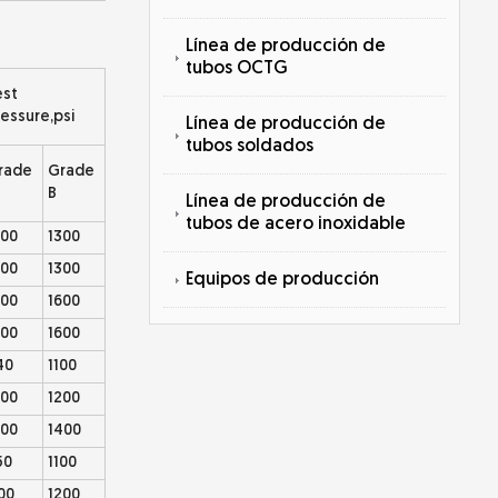
Línea de producción de
tubos OCTG
est
essure,psi
Línea de producción de
tubos soldados
rade
Grade
B
Línea de producción de
tubos de acero inoxidable
200
1300
200
1300
Equipos de producción
300
1600
300
1600
40
1100
000
1200
200
1400
50
1100
00
1200