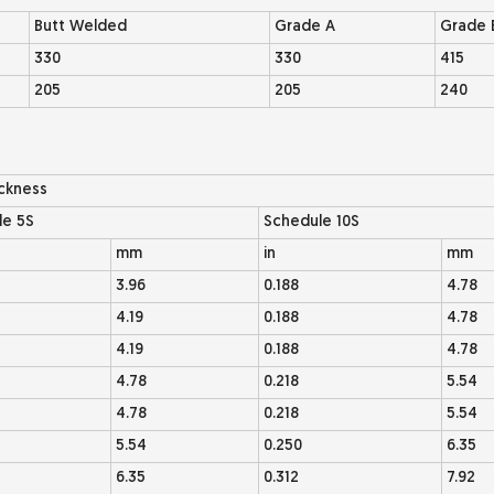
Butt Welded
Grade A
Grade 
330
330
415
205
205
240
ickness
le 5S
Schedule 10S
mm
in
mm
3.96
0.188
4.78
4.19
0.188
4.78
4.19
0.188
4.78
4.78
0.218
5.54
4.78
0.218
5.54
5.54
0.250
6.35
6.35
0.312
7.92