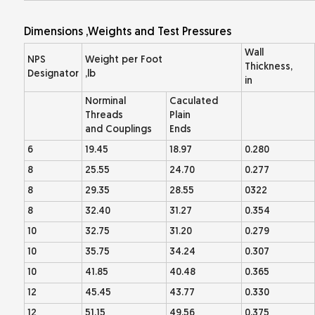
Dimensions ,Weights and Test Pressures
Wall
NPS
Weight per Foot
Thickness,
Designator
,lb
in
Norminal
Caculated
Threads
Plain
and Couplings
Ends
6
19.45
18.97
0.280
8
25.55
24.70
0.277
8
29.35
28.55
0322
8
32.40
31.27
0.354
10
32.75
31.20
0.279
10
35.75
34.24
0.307
10
41.85
40.48
0.365
12
45.45
43.77
0.330
12
51.15
49.56
0.375