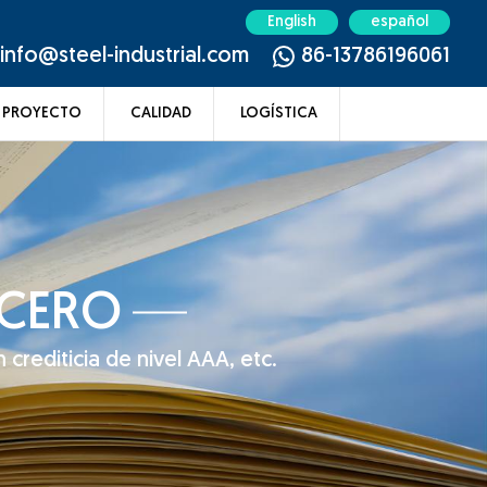
English
español
info@steel-industrial.com
86-13786196061
PROYECTO
CALIDAD
LOGÍSTICA
ACERO
 crediticia de nivel AAA, etc.