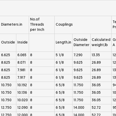
No.of
T
Diameters.in
Threads
Couplings
Pr
per Inch
Outside
Calculated
G
Outside
Inside
Length,in
Diameter
weight,lb
A
6.625
6.065
8
5 1/8
7.290
13.35
1
8.625
8.071
8
6 1/8
9.625
26.89
1
8.625
7.981
8
6 1/8
9.625
26.89
1
8.625
7.917
8
6 1/8
9.625
26.89
1
10.750
10.192
8
6 5/8
11.750
36.05
9
10.750
10.136
8
6 5/8
11.750
36.05
1
10.750
10.020
8
6 5/8
11.750
36.05
1
12.750
12.090
8
6 5/8
14.000
52.72
9
12.750
12.000
8
6 5/8
14.000
52.72
11