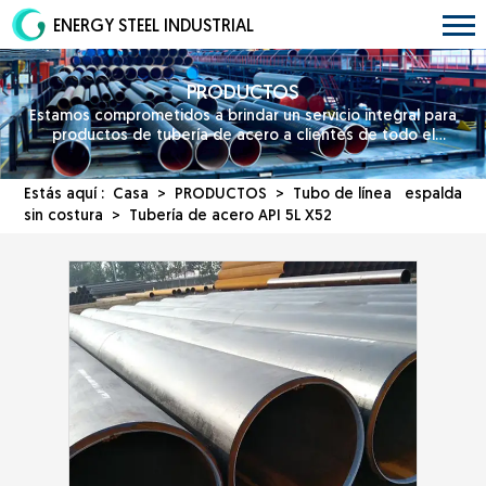
ENERGY STEEL INDUSTRIAL
PRODUCTOS
Estamos comprometidos a brindar un servicio integral para
productos de tubería de acero a clientes de todo el
mundo.
Estás aquí :
Casa
>
PRODUCTOS
>
Tubo de línea
espalda
sin costura
> Tubería de acero API 5L X52