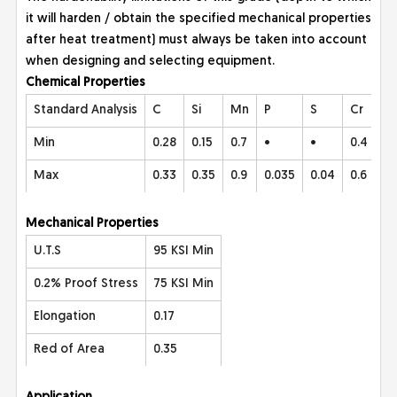
it will harden / obtain the specified mechanical properties
after heat treatment) must always be taken into account
when designing and selecting equipment.
Chemic
al Properties
Standard Analysis
C
Si
Mn
P
S
Cr
Ni
Min
0.28
0.15
0.7
•
•
0.4
0.
Max
0.33
0.35
0.9
0.035
0.04
0.6
0.
Mecha
nical Properties
U.T.S
95 KSI Min
0.2% Proof Stress
75 KSI Min
Elongation
0.17
Red of Area
0.35