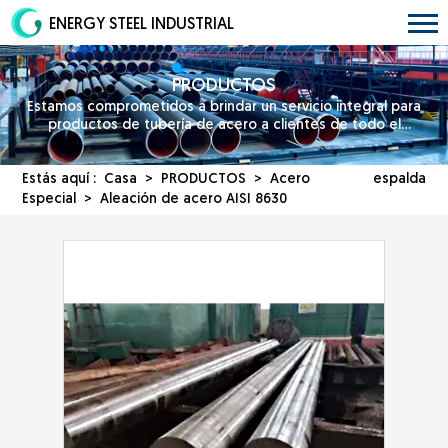
ENERGY STEEL INDUSTRIAL
PRODUCTOS
Estamos comprometidos a brindar un servicio integral para
productos de tubería de acero a clientes de todo el
mundo.
Estás aquí :
Casa
>
PRODUCTOS
>
Acero
espalda
Especial
> Aleación de acero AISI 8630