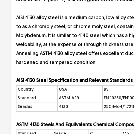
around 315º C (600º F). It shows good overall combin
AISI 4130 alloy steel is a medium carbon, low alloy 
to as a chromoly steel, or chrome moly steel, contai
Molybdenum. It is similar to 4140 steel which has a h
weldability, at the expense of through thickness stre
Annealing ASTM 4130 alloy steel offers excellent ducti
hardened and tempered condition
AISI 4130 Stee
l Specification and Relevant Standards
Country
USA
BS
Standard
ASTM A29
EN 10250/EN10
Grades
4130
25CrMo4/1.721
ASTM 4130 Steels And Eq
uilvalents Chemical Compos
Standard
Grade
C
Mn