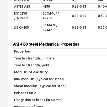
ASTM A29
4130
0.28-0.33
0.40-
EN10250
25CrMo4/
0.22-0.29
0.60-
/EN10083
1.7218
SCM430/
JIS G4105
0.28-0.33
0.60-
SCM2
AI
SI 4130 Steel Mechanical Properties
Properties
Tensile strength, ultimate
Tensile strength, yield
Modulus of elasticity
Bulk modulus (Typical for steel)
Shear modulus (Typical for steel)
Poissons ratio
Elongation at break (in 50 mm)