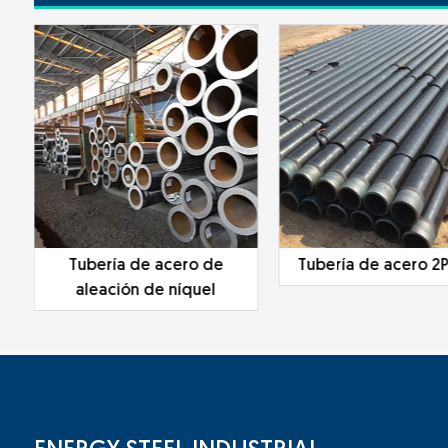
de acero de
Tubería de acero 2PE 3PE
Tube
 de níquel