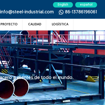
English
español
info@steel-industrial.com
86-13786196061
PROYECTO
CALIDAD
LOGÍSTICA
acero a clientes de todo el mundo.