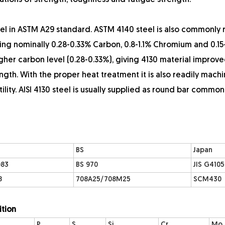
ations of strength, toughness and fatigue strength.
steel in ASTM A29 standard. ASTM 4140 steel is also commonly
ning nominally 0.28-0.33% Carbon, 0.8-1.1% Chromium and 0.1
igher carbon level (0.28-0.33%), giving 4130 material improv
ngth. With the proper heat treatment it is also readily mach
lity. AISI 4130 steel is usually supplied as round bar commonl
BS
Japan
083
BS 970
JIS G4105
8
708A25/708M25
SCM430
ition
P
S
Si
Cr
Mo