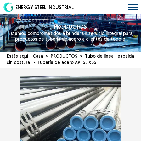
ENERGY STEEL INDUSTRIAL
PRODUCTOS
Estamos comprometidos a brindar un servicio integral para
productos de tubería de acero a clientes de todo el
mundo.
Estás aquí :
Casa
>
PRODUCTOS
>
Tubo de línea
espalda
sin costura
> Tubería de acero API 5L X65