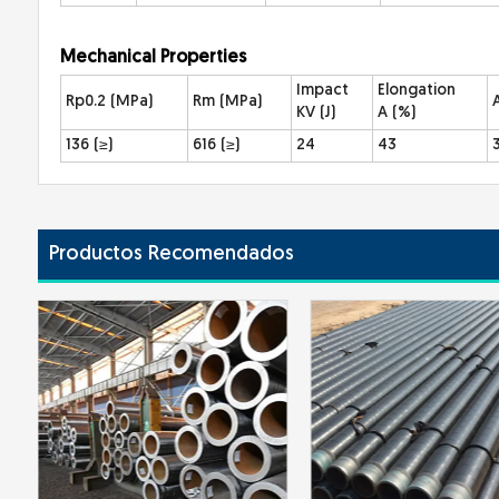
Mechanical P
roperties
Impact
Elongation
Rp0.2 (MPa)
Rm (MPa)
KV (J)
A (%)
136 (≥)
616 (≥)
24
43
Productos Recomendados