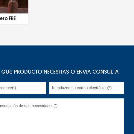
ero FBE
Tubo de acero galvanizado
QUé PRODUCTO NECESITAS O ENVíA CONSULTA