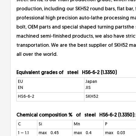
steel. SKH52 is our main production grade, which has
production, including our SKH52 round bars, flat bar, fo
professional high precision auto-lathe processing man
bolt, OEM parts and special shaped turning partsth
machined semi-finished products, we also have str
transportation. We are the best supplier of SKH52 ma
all over the world.
Equivalent gra
des of steel HS6-6-2 (1.3350)
EU
Japan
EN
JIS
HS6-6-2
SKH52
Ch
emical composition % of steel HS6-6-2 (1.3350)
C
Si
Mn
P
1 – 1.1
max 0.45
max 0.4
max 0.03