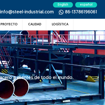
English
español
info@steel-industrial.com
86-13786196061
PROYECTO
CALIDAD
LOGÍSTICA
acero a clientes de todo el mundo.