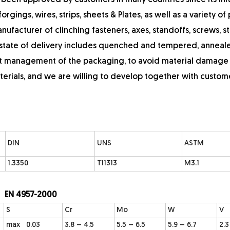
 been approved by customers in many countries since its init
rgings, wires, strips, sheets & Plates, as well as a variety of 
ufacturer of clinching fasteners, axes, standoffs, screws, st
e state of delivery includes quenched and tempered, anneal
ict management of the packaging, to avoid material damage
terials, and we are willing to develop together with custom
DIN
UNS
ASTM
1.3350
T11313
M3.1
: EN 4957-2000
S
Cr
Mo
W
V
max 0.03
3.8 – 4.5
5.5 – 6.5
5.9 – 6.7
2.3