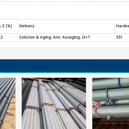
A Z (%)
Delivery
Hardn
32
Solution & Aging, Ann, Ausaging, Q+T
331