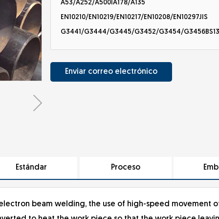
A53/A252/A500IA178/A135
EN10210/EN10219/EN10217/EN10208/EN10297JIS
G3441/G3444/G3445/G3452/G3454/G3456BS138
Enviar correo electrónico
Estándar
Proceso
Emb
an electron beam welding, the use of high-speed movement o