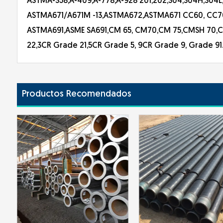
ASTMA-358,A-409,A-778,A-928 201,202,304,304H,304L,30
ASTMA671/A671M -13,ASTMA672,ASTMA671 CC60, CC70,
ASTMA691,ASME SA691,CM 65, CM70,CM 75,CMSH 70,CM
22,3CR Grade 21,5CR Grade 5, 9CR Grade 9, Grade 91
Productos Recomendados