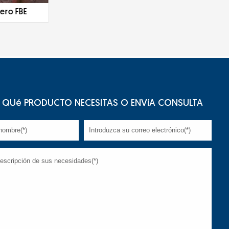
ero FBE
Tubo de acero galvanizado
QUé PRODUCTO NECESITAS O ENVíA CONSULTA