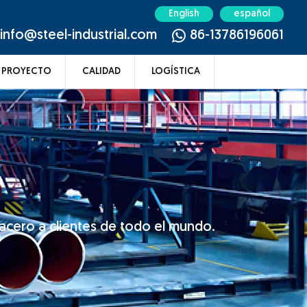
English
español
info@steel-industrial.com
86-13786196061
PROYECTO
CALIDAD
LOGÍSTICA
acero a clientes de todo el mundo.