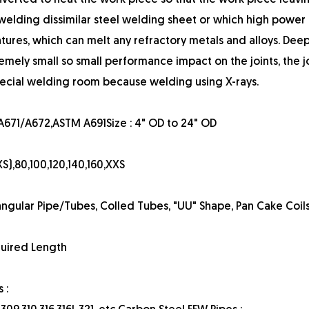
verted to heat the work piece so that the work piece leavi
r welding dissimilar steel welding sheet or which high power 
ures, which can melt any refractory metals and alloys. Dee
emely small so small performance impact on the joints, the j
special welding room because welding using X-rays.
A671/A672,ASTM A691Size : 4" OD to 24" OD
S),80,100,120,140,160,XXS
ngular Pipe/Tubes, Colled Tubes, "UU" Shape, Pan Cake Coils
uired Length
 :