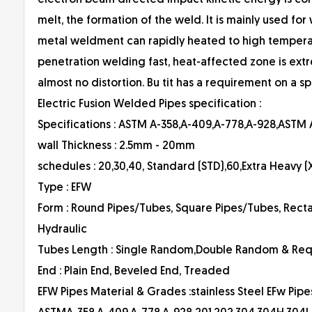
electron beam directed impact kinetic energy is con
melt, the formation of the weld. lt is mainly used fo
metal weldment can rapidly heated to high temperat
penetration welding fast, heat-affected zone is extr
almost no distortion. Bu tit has a requirement on a 
Electric Fusion Welded Pipes specification :
Specifications : ASTM A-358,A-409,A-778,A-928,ASTM 
wall Thickness : 2.5mm - 20mm
schedules : 20,30,40, Standard (STD),60,Extra Heavy (X
Type : EFW
Form : Round Pipes/Tubes, Square Pipes/Tubes, Recta
Hydraulic
Tubes Length : Single Random,Double Random & Req
End : Plain End, Beveled End, Treaded
EFW Pipes Material & Grades :stainless Steel EFw Pipes