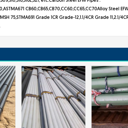
9,310,316,316L,321, etc.Carbon Steel EFW Pipes :
ASTMA671 CB60,CB65,CB70,CC60,CC65,CC70Alloy Steel EFW 
SH 75,STMA691 Grade 1CR Grade-12,1.1/4CR Grade 11,2.1/4C
.