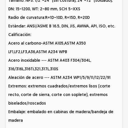
Tamaño: NPS: 1/2''~24'' (sin costura), 24''~72'' (soldado);
DN: 15~1200, WT: 2~80 mm, SCH 5~XXS
Radio de curvatura:R=1D~10D, R=15D, R=20D
Estándar: ANSI/ASME B 16.5, DIN, JIS, AWWA, API, ISO, etc.
Calificación:
Acero al carbono-ASTM A105,ASTM A350
LF1,LF2,LF3,A36,ASTM A234 WPB
Acero inoxidable --- ASTM A403 F304/304L,
316/316L,316Ti,321,317L,310S
Aleación de acero --- ASTM A234 WP1/5/9/11/12/22/91
Extremos: extremos cuadrados/extremos lisos (corte
recto, corte de sierra, corte con soplete), extremos
biselados/roscados
Embalaje: embalado en cabinas de madera/bandeja de
madera