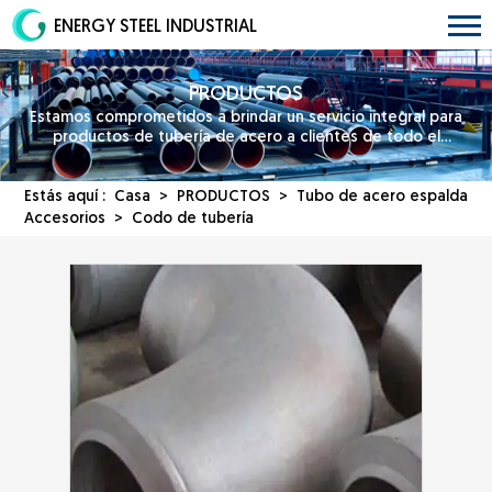
ENERGY STEEL INDUSTRIAL
PRODUCTOS
Estamos comprometidos a brindar un servicio integral para
productos de tubería de acero a clientes de todo el
mundo.
Estás aquí :
Casa
>
PRODUCTOS
>
Tubo de acero
espalda
Accesorios
> Codo de tubería