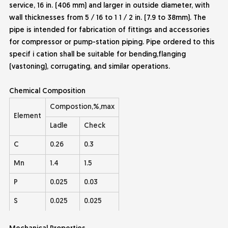
service, 16 in. (406 mm) and larger in outside diameter, with
wall thicknesses from 5 ⁄ 16 to 1 1 ⁄ 2 in. (7.9 to 38mm). The
pipe is intended for fabrication of fittings and accessories
for compressor or pump-station piping. Pipe ordered to this
specif i cation shall be suitable for bending,flanging
(vastoning), corrugating, and similar operations.
Chemical Composition
Compostion,%,max
Element
Ladle
Check
C
0.26
0.3
Mn
1.4
1.5
P
0.025
0.03
S
0.025
0.025