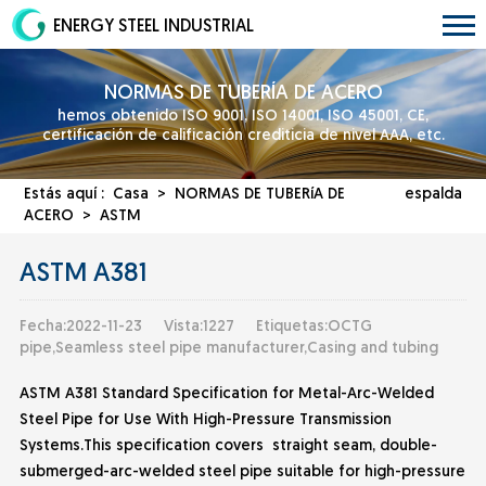
ENERGY STEEL INDUSTRIAL
NORMAS DE TUBERÍA DE ACERO
hemos obtenido ISO 9001, ISO 14001, ISO 45001, CE,
certificación de calificación crediticia de nivel AAA, etc.
Estás aquí :
Casa
>
NORMAS DE TUBERíA DE
espalda
ACERO
>
ASTM
ASTM A381
Fecha:2022-11-23
Vista:1227
Etiquetas:OCTG
pipe,Seamless steel pipe manufacturer,Casing and tubing
ASTM A381 Standard Specification for Metal-Arc-Welded
Steel Pipe for Use With High-Pressure Transmission
Systems.This specification covers straight seam, double-
submerged-arc-welded steel pipe suitable for high-pressure