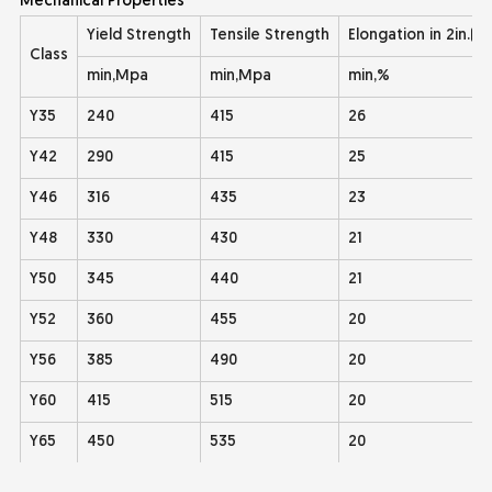
Mechanical Properties
Yield Strength
Tensile Strength
Elongation in 2in.(
Class
min,Mpa
min,Mpa
min,%
Y35
240
415
26
Y42
290
415
25
Y46
316
435
23
Y48
330
430
21
Y50
345
440
21
Y52
360
455
20
Y56
385
490
20
Y60
415
515
20
Y65
450
535
20