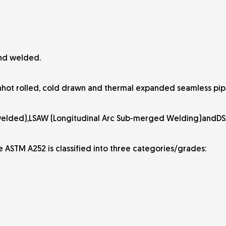
and welded.
nhot rolled, cold drawn and thermal expanded seamless pip
e welded),LSAW (Longitudinal Arc Sub-merged Welding)and
e ASTM A252 is classified into three categories/grades: