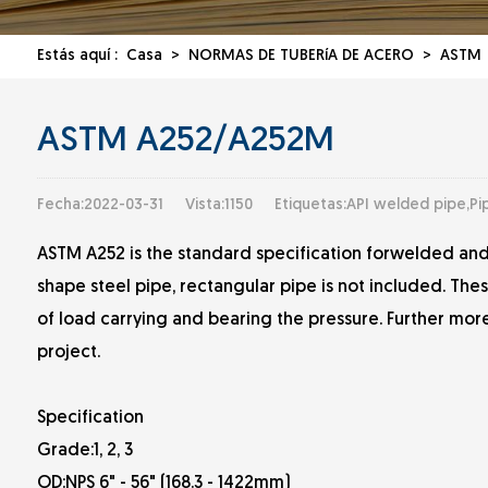
Estás aquí :
Casa
>
NORMAS DE TUBERíA DE ACERO
>
ASTM
ASTM A252/A252M
Fecha:2022-03-31
Vista:1150
Etiquetas:API welded pipe,Pipe
ASTM A252 is the standard specification forwelded andse
shape steel pipe, rectangular pipe is not included. The
of load carrying and bearing the pressure. Further more, t
project.
Specification
Grade:1, 2, 3
OD:NPS 6" - 56" (168.3 - 1422mm)