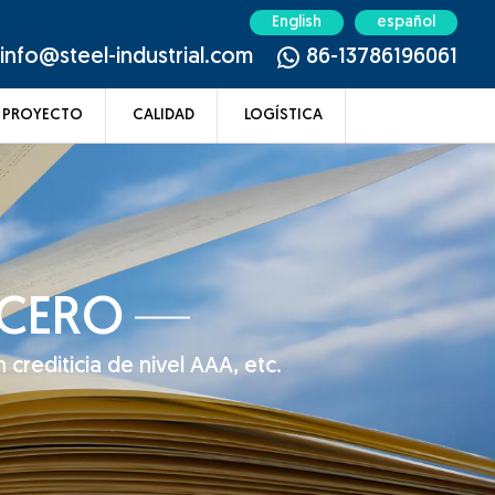
English
español
info@steel-industrial.com
86-13786196061
PROYECTO
CALIDAD
LOGÍSTICA
ACERO
 crediticia de nivel AAA, etc.