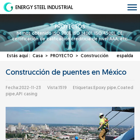
ENERGY STEEL INDUSTRIAL
PROYECTOS
hemos obtenido ISO 9001, ISO 14001, ISO 45001, CE,
certificación de calificación crediticia de nivel AAA, etc.
Estás aquí :
Casa
>
PROYECTO
>
Construcción
espalda
Construcción de puentes en México
Fecha:2022-11-23
Vista:1519
Etiquetas:Epoxy pipe,Coated
pipe,API casing