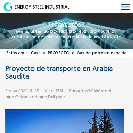
ENERGY STEEL INDUSTRIAL
PROYECTOS
hemos obtenido ISO 9001, ISO 14001, ISO 45001, CE,
certificación de calificación crediticia de nivel AAA, etc.
Estás aquí :
Casa
>
PROYECTO
>
Gas de petróleo
espalda
Proyecto de transporte en Arabia
Saudita
Fecha:2022-11-23
Vista:1361
Etiquetas:SSAW steel
pipe,Galvanized pipe,Drill pipe